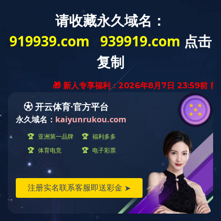
导
航
菜
PD平板式吊袋离心机
单
PD平板式吊袋离心机