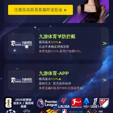
+
PX平板/三足式人工下卸料离心机
+
SB/SS三足式人工卸料离心机
+
SGT三足式刮刀离心机
+
SSC三足式沉降离心机
+
全自动氮气保护系统
搜 索
Copy Right 2013 All Right Reserved 乐鱼在线登录入口（China）官方网
站
皖ICP备18008311号
网站地图
aty爱体育(中国)首页官方网站
|
九游网页版·官方端网站
|
DUOBAO