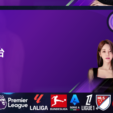
线登录入口（China）官方网站的使用方法
鱼在线登录入口（China）官方网站运行的因素有哪些
机在各行业的应用
机的转速差怎么控制？
鱼在线登录入口（China）官方网站运行的因素有哪些
机在各行业的应用
机的转速差怎么控制？
线登录入口（China）官方网站使用环保新突破在哪里
1
2
»