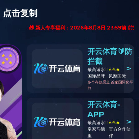
在线留言
乐鱼在线登录入口（China）官方网站
网站运行的因素有哪些