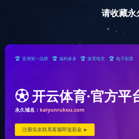
谷雨导航
行
+
公司新闻
+
行业新闻