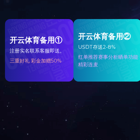
因此，
的安全
相
工业
乐鱼在
离心
离心
离心