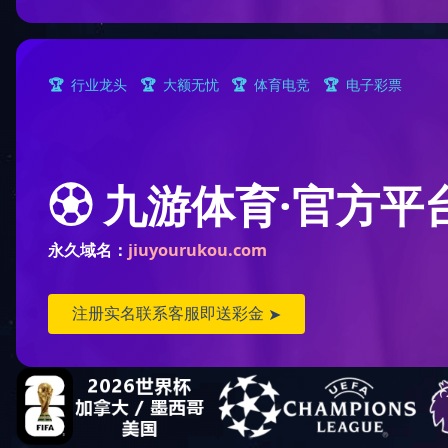
影响乐
+
科技创新
一种平
搜 索
饼。停
简易两
固体分
还提供高
时惯性
由于滚
开始时
然而，
的使用
时间内