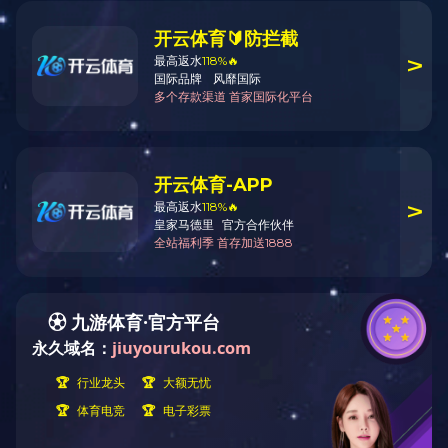
离心机的转速差怎么控制？
乐鱼在线登录入口（China）官方网站使用环保新突破在哪里
1
2
»
谷雨导航
+
公司新闻
+
行业新闻
+
科技创新
搜 索