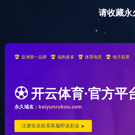
谷雨导航
客
+
方案说明
+
客户案例