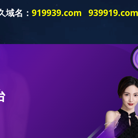
网站首页
关于我们
产品中心
新闻中心
解决方案
户案例
谷雨离心机案例