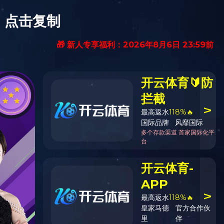
在线留言
乐鱼在线登录入口（China）官方网站