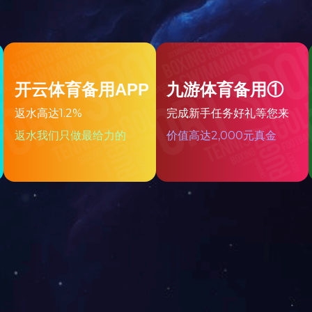
上一条：
防腐离心机案例
关新闻
离心机案例